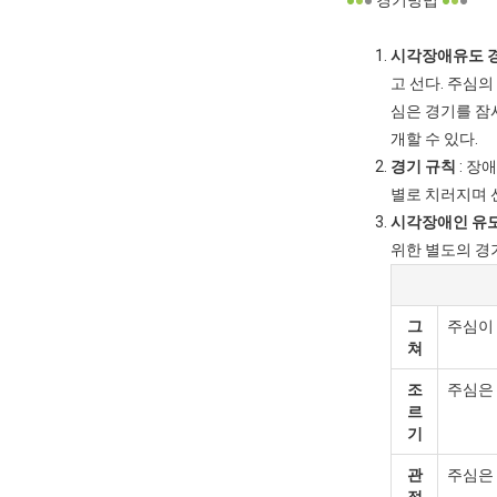
●
●
●
경기방법
●
●
●
시각장애유도 
고 선다. 주심의
심은 경기를 잠
개할 수 있다.
경기 규칙
: 장
별로 치러지며 
시각장애인 유도
위한 별도의 경
그
주심이 
쳐
조
주심은 
르
기
관
주심은 