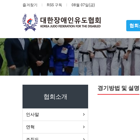
즐겨찾기
RSS 구독
08월 07일(금)
협회
경기방법 및 설명
협회소개
인사말
연혁
조직도