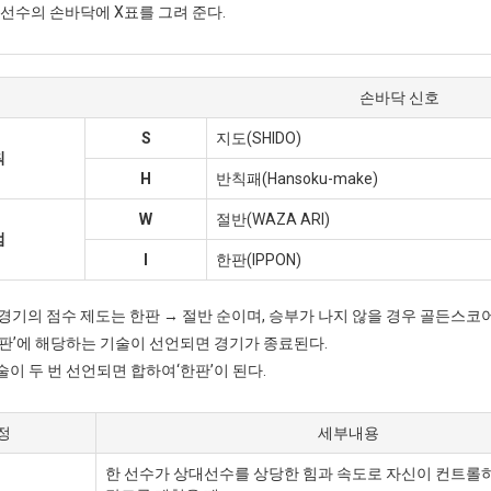
선수의 손바닥에 X표를 그려 준다.
손바닥 신호
S
지도(SHIDO)
칙
H
반칙패(Hansoku-make)
W
절반(WAZA ARI)
점
I
한판(IPPON)
도경기의 점수 제도는 한판 → 절반 순이며, 승부가 나지 않을 경우 골든스코
‘한판’에 해당하는 기술이 선언되면 경기가 종료된다.
기술이 두 번 선언되면 합하여‘한판’이 된다.
정
세부내용
한 선수가 상대선수를 상당한 힘과 속도로 자신이 컨트롤