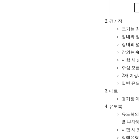
경기장
크기는 최소
장내와 장
장내의 넓
장외는 4
시합 시 
주심 오른
2개 이상
일반 유
매트
경기장 매
유도복
유도복의 
을 부착해
시합 시 
장애유형이