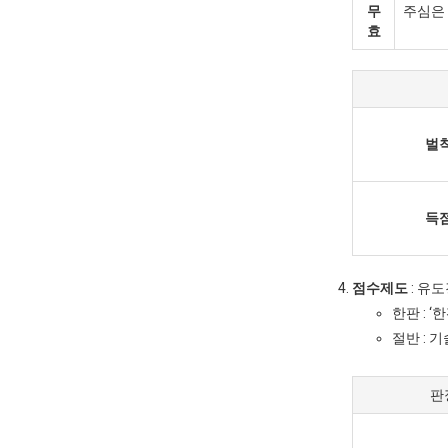
무
주심은 
효
벌
득
점수제도
: 유
한판 : 
절반 : 
판