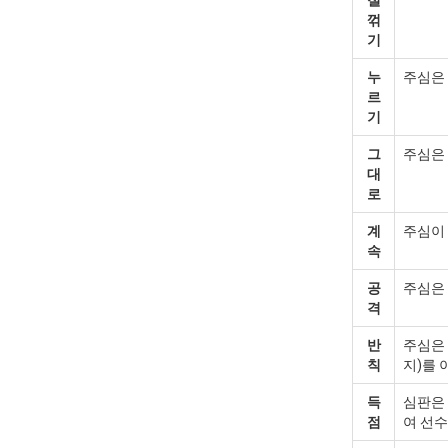
절
꺾
기
누
주심은 
르
기
그
주심은 
대
로
계
주심이
속
공
주심은 
격
반
주심은 
칙
지)를 
득
심판은 
점
여 선수